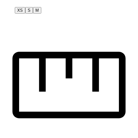
XS
S
M